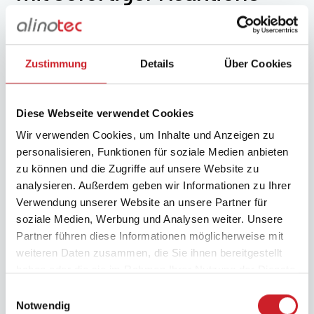
fähig­keit
Sicherheit auf Baustellen ist entscheidend. Einbruch,
Zustimmung
Details
Über Cookies
Diebstahl und Vandalismus verursachen jedes Jahr Schäden
in Milliardenhöhe und führen zu erheblichen Verzögerungen.
Besonders kritisch: Schon in den ersten Wochen nach
Diese Webseite verwendet Cookies
Lieferung kommt es zu den meisten Diebstählen.
Wir verwenden Cookies, um Inhalte und Anzeigen zu
personalisieren, Funktionen für soziale Medien anbieten
Alinotec schützt Ihre Baustellen mit mobiler, KI-gestützter
zu können und die Zugriffe auf unsere Website zu
Videoüberwachung, digitaler Baustellendokumentation und
analysieren. Außerdem geben wir Informationen zu Ihrer
direkter Anbindung an unsere 24/7-Leitstelle. So bleibt Ihre
Verwendung unserer Website an unsere Partner für
Baustelle sicher, transparent und im Zeitplan.
soziale Medien, Werbung und Analysen weiter. Unsere
Schützen Sie Ihre Baustelle mit
Partner führen diese Informationen möglicherweise mit
Baustellenüberwachung vor:
weiteren Daten zusammen, die Sie ihnen bereitgestellt
haben oder die sie im Rahmen Ihrer Nutzung der Dienste
Diebstahl, Vandalismus, Materielle & finanzielle
gesammelt haben.
Einwilligungsauswahl
Schäden
Notwendig