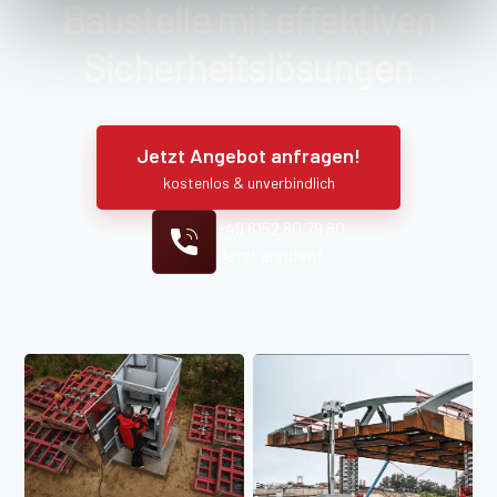
Baustelle mit effektiven
Sicher­heits­lösungen
Jetzt Angebot anfragen!
kostenlos & unverbindlich
+49 6152 80 79 80
Jetzt anrufen!