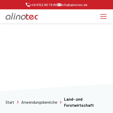
+49 6152 80 79 80
info@alinotec.de
Videoüberwachung für
Land- und
Forstwirtschaft
Schützen Sie Hof, Feld, Wald und Maschinen.
Intelligente Videoüberwachung verhindert Diebstahl
und überwacht entlegene Bereiche zuverlässig.
Land- und
Start
Anwendungsbereiche
Forstwirtschaft