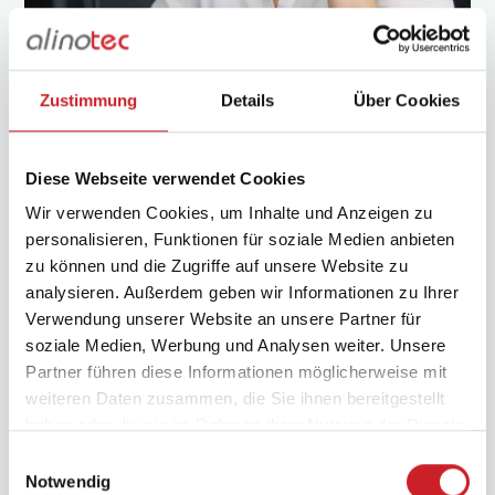
Zustimmung
Details
Über Cookies
Diese Webseite verwendet Cookies
So erreichen Sie uns
Wir verwenden Cookies, um Inhalte und Anzeigen zu
personalisieren, Funktionen für soziale Medien anbieten
Nutzen Sie das Kontaktformular, um ein unverbindliches
zu können und die Zugriffe auf unsere Website zu
Angebot zu erhalten. Natürlich können Sie uns auch eine E-
analysieren. Außerdem geben wir Informationen zu Ihrer
Mail schicken oder direkt anrufen.
Verwendung unserer Website an unsere Partner für
soziale Medien, Werbung und Analysen weiter. Unsere
Partner führen diese Informationen möglicherweise mit
weiteren Daten zusammen, die Sie ihnen bereitgestellt
+49 6152 80 79 80
haben oder die sie im Rahmen Ihrer Nutzung der Dienste
gesammelt haben.
info@alinotec.de
Einwilligungsauswahl
Notwendig